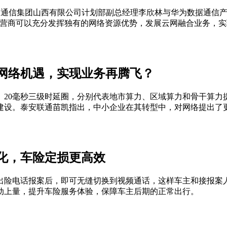
国移动通信集团山西有限公司计划部副总经理李欣林与华为数据通
商可以充分发挥独有的网络资源优势，发展云网融合业务，实现从
力网络机遇，实现业务再腾飞？
、20毫秒三级时延圈，分别代表地市算力、区域算力和骨干算
建设。泰安联通苗凯指出，中小企业在其转型中，对网络提出了
字化，车险定损更高效
出险电话报案后，即可无缝切换到视频通话，这样车主和接报案
动上量，提升车险服务体验，保障车主后期的正常出行。