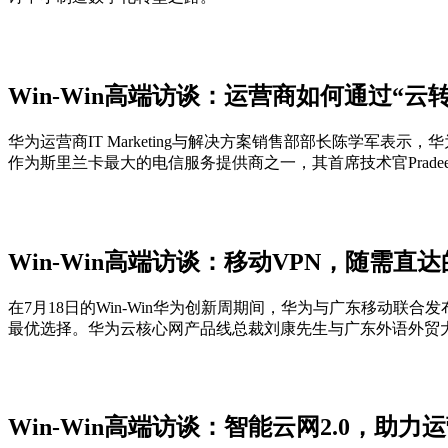
Win-Win高端访谈：运营商如何通过“云
华为运营商IT Marketing与解决方案销售部部长陈学军表示
作为斯里兰卡最大的电信服务提供商之一，其首席技术官Pradee
Win-Win高端访谈：移动VPN，随需直
在7月18日的Win-Win华为创新周期间，华为与广东移动
最优选择。华为云核心网产品线总裁刘康先生与广东外语外贸大学
Win-Win高端访谈：智能云网2.0，助力