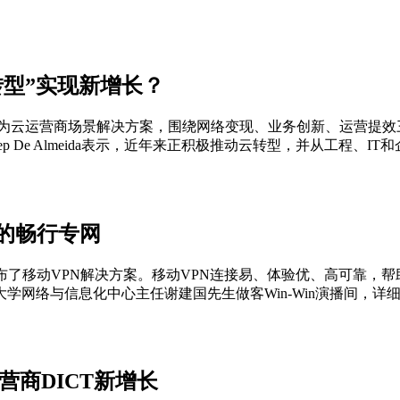
转型”实现新增长？
，华为云运营商场景解决方案，围绕网络变现、业务创新、运营提效三大场
p De Almeida表示，近年来正积极推动云转型，并从工程、I
达的畅行专网
联合发布了移动VPN解决方案。移动VPN连接易、体验优、高可靠
网络与信息化中心主任谢建国先生做客Win-Win演播间，详细
运营商DICT新增长