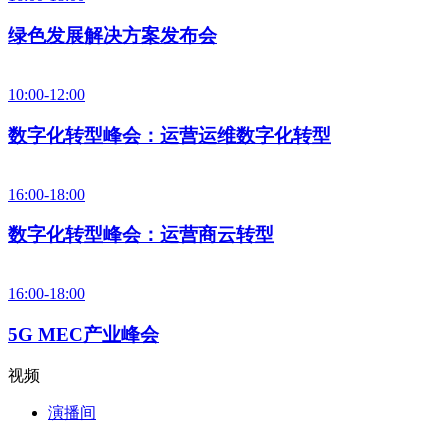
绿色发展解决方案发布会
10:00-12:00
数字化转型峰会：运营运维数字化转型
16:00-18:00
数字化转型峰会：运营商云转型
16:00-18:00
5G MEC产业峰会
视频
演播间