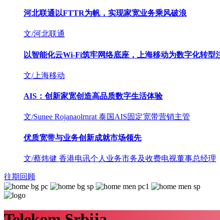
河北联通以FTTR为帆，实现家宽业务乘风破浪
文/河北联通
以智能化云Wi-Fi筑牢网络底座，上海移动为数字化转型
文/上海移动
AIS：创新家宽创造高品质数字生活体验
文/Sunee Rojanaolrnrat
泰国AIS固定宽带营销主管
优质宽带与业务创新成就市场领先
文/蔡炜健
香港电讯个人业务市务及收费电视董事总经理
往期回顾
Telekom Srbija