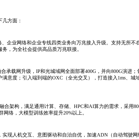
以下几方面：
网络、企业网络和企业专线四类业务向万兆接入升级。支持无所不
服务，为全社会提供高品质万兆联接。
合承载网升级，IP和光城域网全面部署400G，并向800G演进
意度；引入端到端的OXC（全光交叉），打造接入1ms、城域5
超融合架构，满足通用计算、存储、HPC和AI算力的需求，采用8
集群网络，大模型训练效率提升20%以上。
实现人机交互、意图驱动和自治自优，加速ADN（自动驾驶网