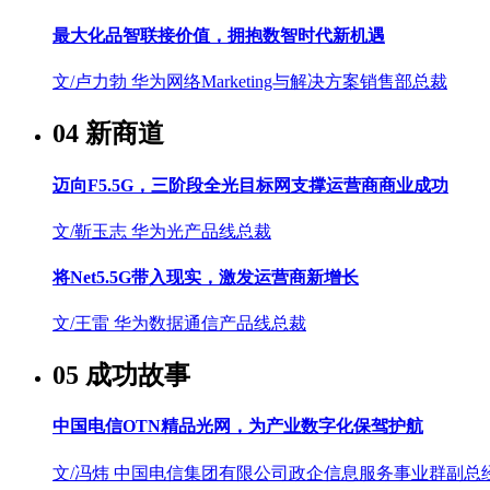
最大化品智联接价值，拥抱数智时代新机遇
文/卢力勃
华为网络Marketing与解决方案销售部总裁
04 新商道
迈向F5.5G，三阶段全光目标网支撑运营商商业成功
文/靳玉志
华为光产品线总裁
将Net5.5G带入现实，激发运营商新增长
文/王雷
华为数据通信产品线总裁
05 成功故事
中国电信OTN精品光网，为产业数字化保驾护航
文/冯炜
中国电信集团有限公司政企信息服务事业群副总