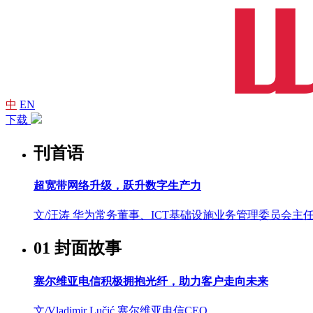
中
EN
下载
刊首语
超宽带网络升级，跃升数字生产力
文/汪涛
华为常务董事、ICT基础设施业务管理委员会主
01 封面故事
塞尔维亚电信积极拥抱光纤，助力客户走向未来
文/Vladimir Lučić
塞尔维亚电信CEO