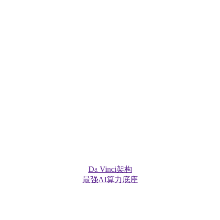
AI计算解决方案，打造面向“中心+边缘”的全场景AI基础设施
Da Vinci架构
最强AI算力底座