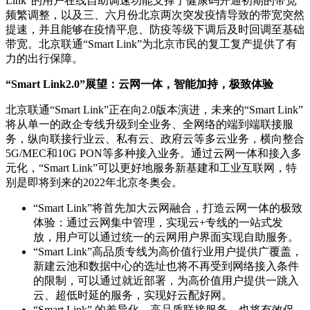
Link”的用户在线自助调速功能支撑了健康码开通初期的带宽
频繁调整，以及三、六月份北京两次突发疫情导致的带宽突然
提速，并且能够在疫情平息、防疫等级下调后及时回调至基础
带宽。北京联通“Smart Link”为北京市民的复工复产提供了有
力的出行保障。
“Smart Link2.0”展望：云网一体，智能加持，极致体验
北京联通“Smart Link”正在向2.0版本演进，未来的“Smart Link”
将从单一的政企专线升级到全业务、全网络的端到端联接服
务，纵向联接行业云、私有云、政府云等多云业务，横向整合
5G/MEC和10G PON等多种接入业务。通过云网一体和接入多
元化，“Smart Link”可以更好地服务新基建和工业互联网，特
别是即将到来的2022年北京冬奥会。
“Smart Link”将首先加大云网融合，打造云网一体的极致
体验：通过云网集中管理，实现云+专线的一站式发
放，用户可以通过统一的云网用户界面实现自助服务。
“Smart Link”高品质专线为高价值行业用户提供广覆盖，
新建云池和数据中心的选址也将不再受到网络接入条件
的限制，可以通过就近部署，为高价值用户提供一跳入
云、超低时延的服务，实现好云配好网。
“Smart Link” 的差异化、高品质联接服务，也将有效促