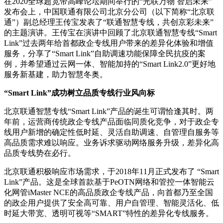
在2020全球超宽带高峰论坛期间举行的“光联万物 智启未来”
发布会上，中国联通有限公司北京分公司（以下简称“北京联
通”）副总经理王传宝发表了“联通智慧专线，共创京彩未来”
的主题演讲。王传宝在演讲中回顾了北京联通智慧专线“Smart
Link”过去两年给首都政企专线用户带来的差异化体验和增值
服务，分享了“Smart Link”自助调速功能保障全民抗疫的案
例，并希望通过云网一体、智能加持的“Smart Link2.0”更好地
服务新基建，助力智慧冬奥。
“Smart Link”成功树立品质专线行业风向标
北京联通智慧专线“Smart Link”产品的诞生可谓恰逢其时。两
年前，运营商传统政企专线产品面临同质化竞争，对于政企专
线用户新增的确定性低时延、灵活自助调速、自管理自服务等
高品质需求难以响应。业务诉求驱动网络服务升级，差异化高
品质专线势在必行。
北京联通积极响应市场需求，于2018年11月正式发布了 “Smart
Link”产品。这是全球首款基于PeOTN网络和管控一体智能云
化网管iMaster NCE的高品质政企专线产品，向首都乃至全国
的政企用户提供了安全高可靠、用户自管理、智能灵活化、低
时延大带宽、透明可视等“SMART”特性的差异化专线服务。