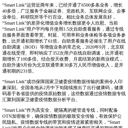
“Smart Link”运营近两年来，已经开通了6500多条业务，增长
40多倍，广泛服务于金融证券、党政机关、互联网企业、企事
业单位、科研院所等千行百业。相比业务总体发展良好，
“Smart Link”的差异化增值业务增长数据更令人欣慰。当前
“Smart Link”用户平均每月使用1.5次自助查看服务，通过专线
自服务界面查看带宽、时延、可用率和业务体检等各项业务参
数，比开通初期增长了61倍。自助查看服务还催生了用户在线
自助调速（BOD）等增值业务的常态化，2020年9月，北京联
通在线受理、即时响应了352次用户在线自助调速，比开通初
期增长了100多倍。结合按天收费、月底结算的新商业模式，
自助升速9月份为北京联通带来30多万人民币增值收入，是开
通初期的231倍。
“Smart Link”成功保障国家卫健委疫情数据传输的案例令人印
象深刻。全国各地从2月中下旬陆续推出了出行健康码，健康
码基于各省提供的疫情原始数据，这些数据通过疫情数据专线
汇聚到国家卫健委疫情数据分析平台。
“Smart Link”作为高安全、硬隔离的硬管道专线，同时配备
OTN加密板卡，确保疫情数据的极致安全传输，有效保护公
民隐私。疫情数据专线的带宽和疫情进展紧密相关，“Smart